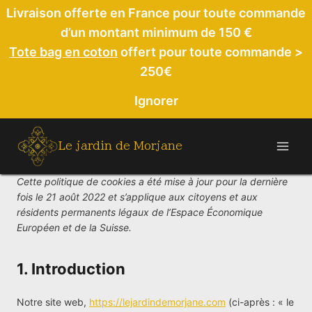
Aller
Livraison offerte en France pour toute commande
au
d’un montant minimum de 150 €
contenu
Tote bag en coton
offert pour toute commande >
250€
Ignorer
Le jardin de Morjane
Cette politique de cookies a été mise à jour pour la dernière
fois le 21 août 2022 et s’applique aux citoyens et aux
résidents permanents légaux de l’Espace Économique
Européen et de la Suisse.
1. Introduction
Notre site web,
https://lejardindemorjane.com
(ci-après : « le