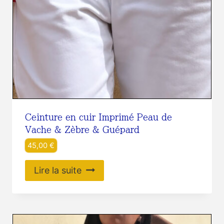
Ceinture en cuir Imprimé Peau de
Vache & Zèbre & Guépard
45,00
€
Lire la suite