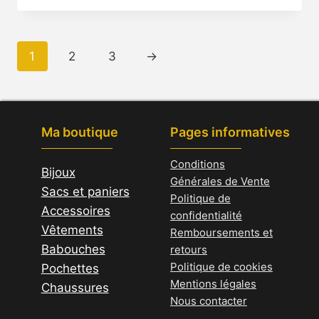
a
plusieurs
variations.
1
2
3
→
Les
options
peuvent
être
Ma boutique
Pages informatives
choisies
sur
Conditions
Bijoux
Générales de Vente
la
Sacs et paniers
Politique de
page
Accessoires
confidentialité
du
Vêtements
Remboursements et
produit
Babouches
retours
Politique de cookies
Pochettes
Mentions légales
Chaussures
Nous contacter