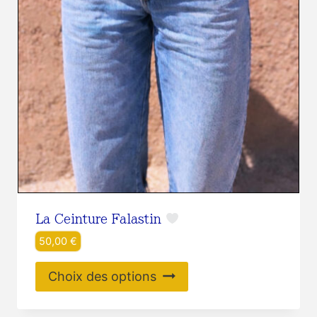
La Ceinture Falastin
50,00
€
Ce
Choix des options
produit
a