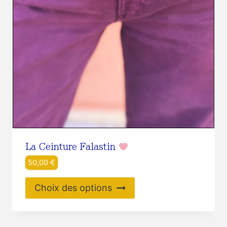
La Ceinture Falastin
50,00
€
Ce
Choix des options
produit
a
plusieurs