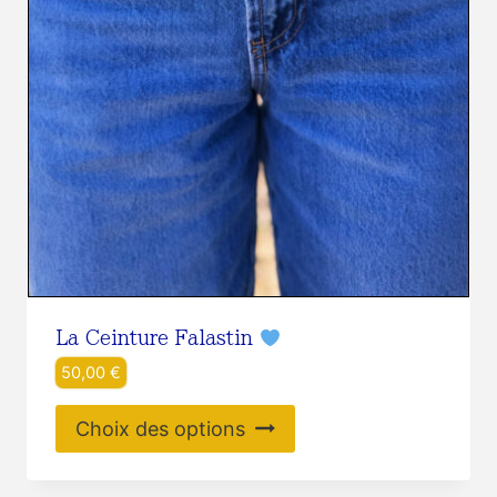
La Ceinture Falastin
50,00
€
Ce
Choix des options
produit
a