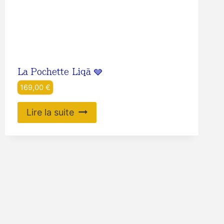
La Pochette Liqā 🩶
169,00
€
Lire la suite