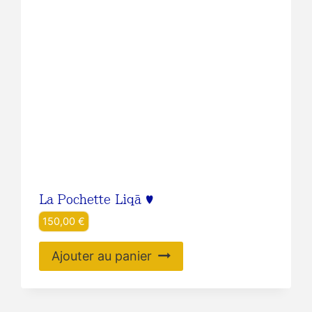
La Pochette Liqā ♥️
150,00
€
Ajouter au panier