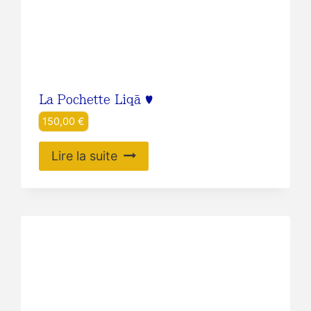
La Pochette Liqā ♥️
150,00
€
Lire la suite