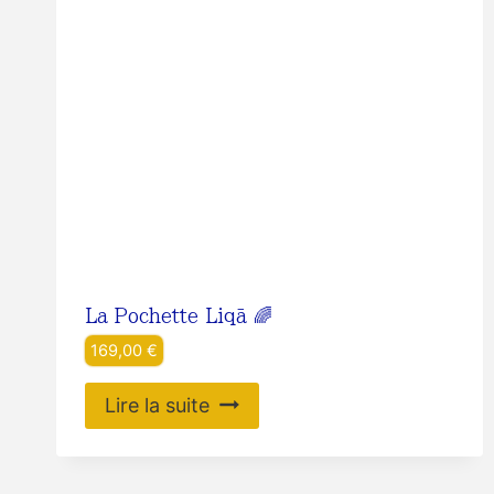
La Pochette Liqā 🌈
169,00
€
Lire la suite