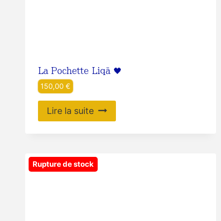
La Pochette Liqā 🖤
150,00
€
Lire la suite
Rupture de stock