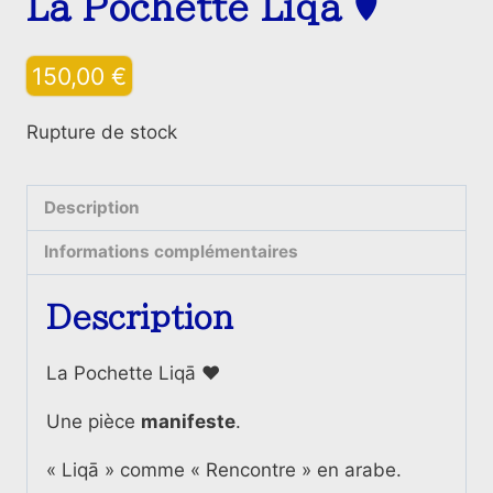
La Pochette Liqā ♥️
150,00
€
Rupture de stock
Description
Informations complémentaires
Description
La Pochette Liqā ♥️
Une pièce
manifeste
.
« Liqā » comme «
Rencontre » en arabe.