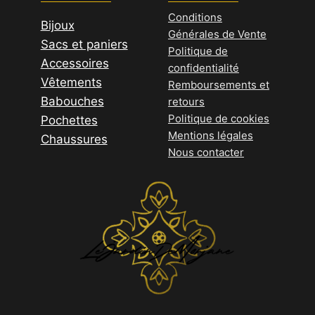
sur
Conditions
Bijoux
Générales de Vente
la
Sacs et paniers
Politique de
page
Accessoires
confidentialité
du
Vêtements
Remboursements et
produit
Babouches
retours
Politique de cookies
Pochettes
Mentions légales
Chaussures
Nous contacter