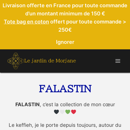
Aller
Livraison offerte en France pour toute commande
au
d’un montant minimum de 150 €
contenu
Tote bag en coton
offert pour toute commande >
250€
Ignorer
Le jardin de Morjane
FALASTIN
FALASTIN
, c’est la collection de mon cœur
Le keffieh, je le porte depuis toujours, autour du