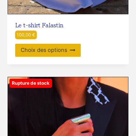
Le t-shirt Falastin
100,00
€
Ce
Choix des options
produit
a
plusieurs
variations.
Rupture de stock
Les
options
peuvent
être
choisies
sur