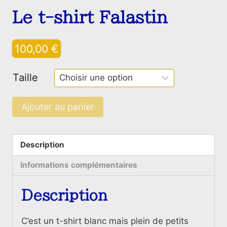
Le t-shirt Falastin
100,00
€
Taille
quantité
Ajouter au panier
de
Le
t-
Description
shirt
Informations complémentaires
Falastin
Description
C’est un t-shirt blanc mais plein de petits