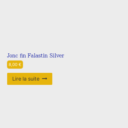
page
du
produit
Jonc fin Falastin Silver
8,00
€
Lire la suite