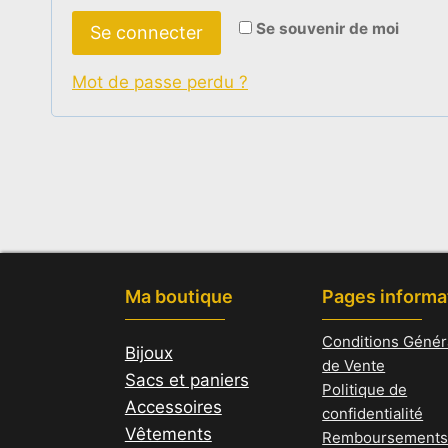
l
a
Se souvenir de moi
Se connecter
i
t
g
Mot de passe perdu ?
o
a
i
t
r
o
e
i
r
e
Ma boutique
Pages informa
Conditions Génér
Bijoux
de Vente
Sacs et paniers
Politique de
Accessoires
confidentialité
Vêtements
Remboursements