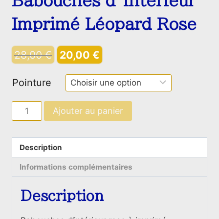
Babouches d’intérieur
Imprimé Léopard Rose
Le
Le
28,00
€
20,00
€
prix
prix
Pointure
initial
actuel
était :
est :
quantité
Ajouter au panier
28,00 €.
20,00 €.
de
Babouches
d’intérieur
Description
Imprimé
Informations complémentaires
Léopard
Rose
Description