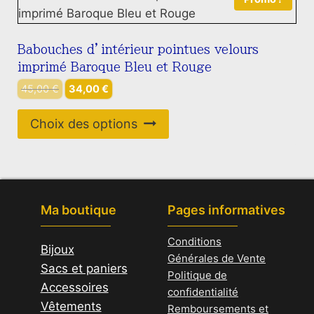
page
variations.
du
Les
produit
options
Babouches d’intérieur pointues velours
peuvent
imprimé Baroque Bleu et Rouge
être
Le
Le
45,00
€
34,00
€
choisies
prix
prix
sur
Ce
initial
actuel
Choix des options
la
produit
était :
est :
45,00 €.
34,00 €.
page
a
du
plusieurs
produit
variations.
Ma boutique
Pages informatives
Les
options
Conditions
Bijoux
peuvent
Générales de Vente
Sacs et paniers
être
Politique de
Accessoires
choisies
confidentialité
Vêtements
sur
Remboursements et