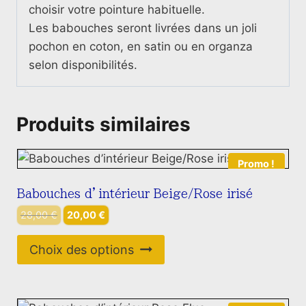
choisir votre pointure habituelle.
Les babouches seront livrées dans un joli
pochon en coton, en satin ou en organza
selon disponibilités.
Produits similaires
Promo !
Babouches d’intérieur Beige/Rose irisé
Le
Le
28,00
€
20,00
€
prix
prix
Ce
initial
actuel
Choix des options
produit
était :
est :
28,00 €.
20,00 €.
a
plusieurs