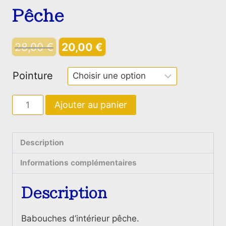
Pêche
Le
Le
28,00
€
20,00
€
prix
prix
Pointure
initial
actuel
était :
est :
quantité
Ajouter au panier
28,00 €.
20,00 €.
de
Babouches
d’intérieur
Description
Pêche
Informations complémentaires
Description
Babouches d’intérieur pêche.