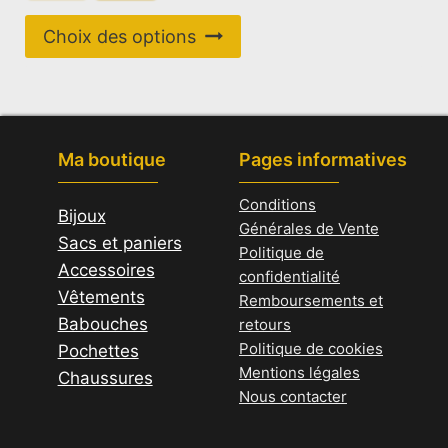
prix
prix
Ce
initial
actuel
Choix des options
produit
était :
est :
29,00 €.
20,00 €.
a
plusieurs
variations.
Ma boutique
Pages informatives
Les
options
Conditions
Bijoux
peuvent
Générales de Vente
Sacs et paniers
être
Politique de
Accessoires
choisies
confidentialité
Vêtements
sur
Remboursements et
Babouches
la
retours
Politique de cookies
Pochettes
page
Mentions légales
Chaussures
du
Nous contacter
produit