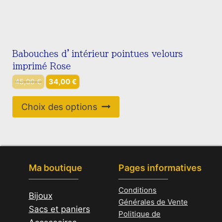
Babouches d’intérieur pointues velours
imprimé Rose
Le
Le
45,00
€
34,00
€
prix
prix
Ce
initial
actuel
Choix des options
produit
était :
est :
45,00 €.
34,00 €.
a
plusieurs
variations.
Ma boutique
Pages informatives
Les
options
Conditions
Bijoux
peuvent
Générales de Vente
Sacs et paniers
être
Politique de