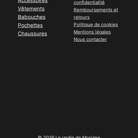
Accessoires
choisies
confidentialité
Vêtements
sur
Remboursements et
Babouches
la
retours
Politique de cookies
Pochettes
page
Mentions légales
Chaussures
du
Nous contacter
produit
© 2026 Le jardin de Morjane