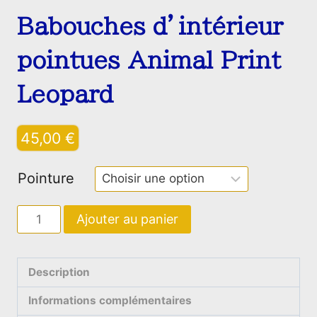
Babouches d’intérieur
pointues Animal Print
Leopard
45,00
€
Pointure
quantité
Ajouter au panier
de
Babouches
d’intérieur
Description
pointues
Informations complémentaires
Animal