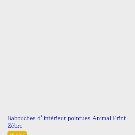
Les
options
peuvent
être
choisies
sur
la
page
du
produit
Babouches d’intérieur pointues Animal Print
Zèbre