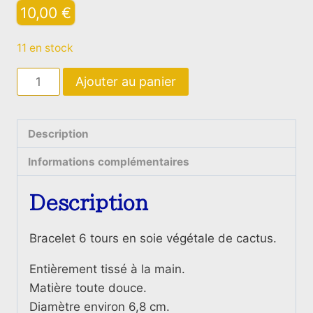
10,00
€
11 en stock
quantité
Ajouter au panier
de
Bracelet
Berbère
Description
Pêche
Informations complémentaires
Description
Bracelet 6 tours en soie végétale de cactus.
Entièrement tissé à la main.
Matière toute douce.
Diamètre environ 6,8 cm.