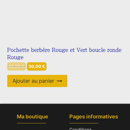
Pochette berbère Rouge et Vert boucle ronde
Rouge
Le
Le
45,00
€
30,00
€
prix
prix
initial
actuel
Ajouter au panier
était :
est :
45,00 €.
30,00 €.
Ma boutique
Pages informatives
Conditions