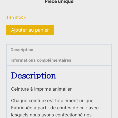
Pièce unique
1 en stock
quantité
Ajouter au panier
de
Ceinture
en
Description
cuir
Informations complémentaires
imprimé
Zèbre
Description
Jaune
&
Ceinture à imprimé animalier.
Guépard
&
Chaque ceinture est totalement unique.
Peau
Fabriquée à partir de chutes de cuir avec
de
lesquels nous avons confectionné nos