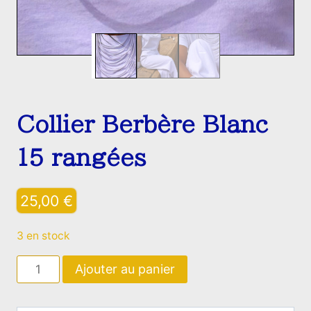
Collier Berbère Blanc
15 rangées
25,00
€
3 en stock
quantité
Ajouter au panier
de
Collier