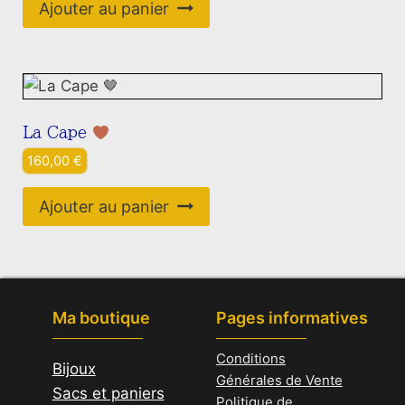
initial
actuel
Ajouter au panier
était :
est :
20,00 €.
15,00 €.
La Cape
160,00
€
Ajouter au panier
Ma boutique
Pages informatives
Conditions
Bijoux
Générales de Vente
Sacs et paniers
Politique de