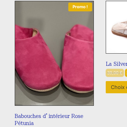
Promo !
La Silve
L
39,00
€
p
i
Choix 
é
3
Babouches d’intérieur Rose
Pétunia