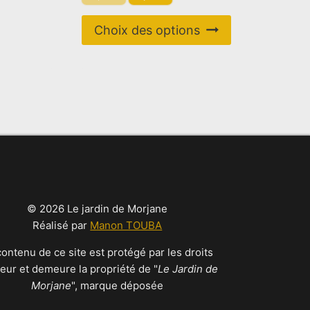
plusieurs
prix
prix
variations.
Ce
initial
actuel
Choix des options
Les
produit
était :
est :
options
39,00 €.
15,00 €.
a
peuvent
plusieurs
être
variations.
choisies
Les
sur
options
la
peuvent
page
être
du
choisies
produit
© 2026 Le jardin de Morjane
sur
Réalisé par
Manon TOUBA
la
page
contenu de ce site est protégé par les droits
du
teur et demeure la propriété de "
Le Jardin de
produit
Morjane
", marque déposée