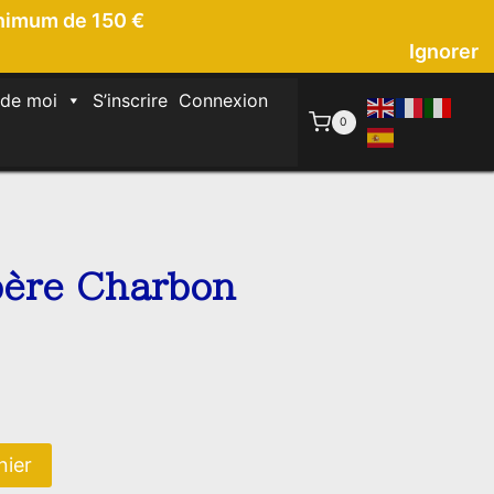
inimum de 150 €
Ignorer
 de moi
S’inscrire
Connexion
0
bère Charbon
e
ix
ctuel
nier
t :