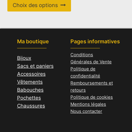
être
Ce
initial
actuel
Choix des options
choisies
produit
était :
est :
39,00 €.
12,00 €.
sur
a
la
plusieurs
page
variations.
Ma boutique
Pages informatives
du
Les
produit
options
Conditions
Bijoux
peuvent
Générales de Vente
Sacs et paniers
être
Politique de
Accessoires
choisies
confidentialité
Vêtements
sur
Remboursements et
Babouches
la
retours
Politique de cookies
Pochettes
page
Mentions légales
Chaussures
du
Nous contacter
produit