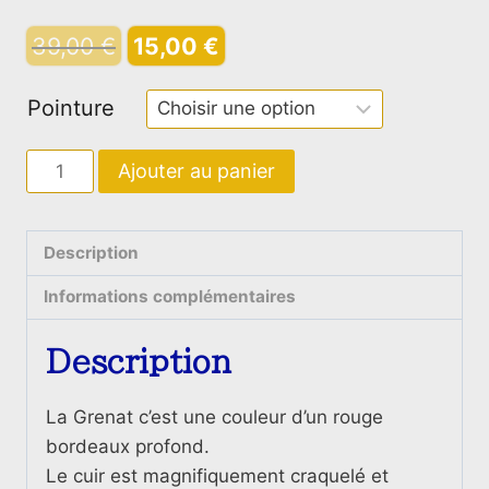
Le
Le
39,00
€
15,00
€
prix
prix
Pointure
initial
actuel
était :
est :
quantité
Ajouter au panier
39,00 €.
15,00 €.
de
La
Grenat
Description
Informations complémentaires
Description
La Grenat c’est une couleur d’un rouge
bordeaux profond.
Le cuir est magnifiquement craquelé et