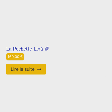
La Pochette Liqā 🌈
169,00
€
Lire la suite