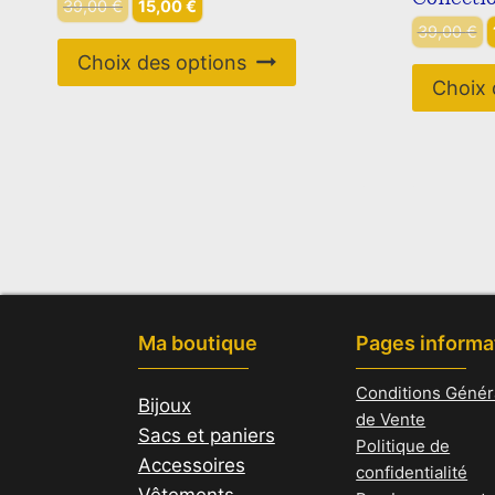
Le
Le
39,00
€
15,00
€
prix
prix
L
39,00
€
Ce
initial
actuel
p
Choix des options
produit
était :
est :
i
Choix 
39,00 €.
15,00 €.
é
a
3
plusieurs
variations.
Les
options
peuvent
être
choisies
Ma boutique
Pages informa
sur
la
Conditions Génér
Bijoux
page
de Vente
Sacs et paniers
du
Politique de
Accessoires
produit
confidentialité