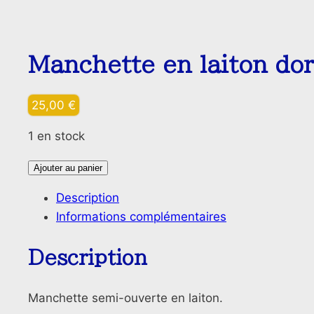
Manchette en laiton do
25,00
€
1 en stock
quantité
Ajouter au panier
de
Description
Manchette
Informations complémentaires
en
laiton
Description
doré
Manchette semi-ouverte en laiton.