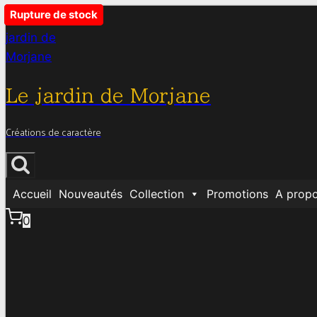
Aller
Rupture de stock
Rupture de stock
Rupture de stock
au
contenu
Le jardin de Morjane
Créations de caractère
Accueil
Nouveautés
Collection
Promotions
A prop
0