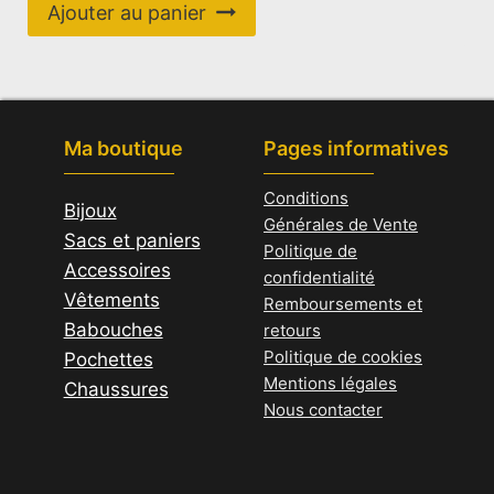
initial
actuel
Ajouter au panier
était :
est :
45,00 €.
25,00 €.
Ma boutique
Pages informatives
Conditions
Bijoux
Générales de Vente
Sacs et paniers
Politique de
Accessoires
confidentialité
Vêtements
Remboursements et
Babouches
retours
Politique de cookies
Pochettes
Mentions légales
Chaussures
Nous contacter