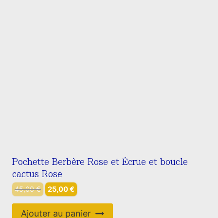
Pochette Berbère Rose et Écrue et boucle
cactus Rose
Le
Le
45,00
€
25,00
€
prix
prix
initial
actuel
Ajouter au panier