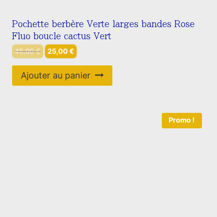
Pochette berbère Verte larges bandes Rose
Fluo boucle cactus Vert
Le
Le
45,00
€
25,00
€
prix
prix
initial
actuel
Ajouter au panier
était :
est :
45,00 €.
25,00 €.
Promo !