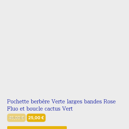
Pochette berbère Verte larges bandes Rose
Fluo et boucle cactus Vert
Le
Le
45,00
€
25,00
€
prix
prix