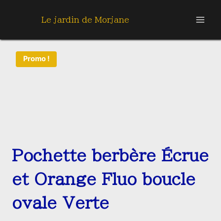
Aller
au
Le jardin de Morjane
contenu
Promo !
Pochette berbère Écrue
et Orange Fluo boucle
ovale Verte