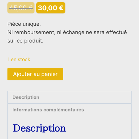
Le
Le
45,00
€
30,00
€
prix
prix
Pièce unique.
initial
actuel
Ni remboursement, ni échange ne sera effectué
était :
est :
sur ce produit.
45,00 €.
30,00 €.
1 en stock
quantité
Ajouter au panier
de
Pochette
berbère
Description
Écrue
Informations complémentaires
et
Orange
Description
Fluo
boucle