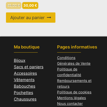
Le
Le
45,00
€
30,00
€
prix
prix
initial
actuel
Ajouter au panier
était :
est :
45,00 €.
30,00 €.
Ma boutique
Pages informatives
Conditions
Bijoux
Générales de Vente
Sacs et paniers
Politique de
Accessoires
confidentialité
Vêtements
Remboursements et
Babouches
retours
Politique de cookies
Pochettes
Mentions légales
Chaussures
Nous contacter