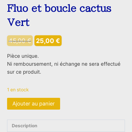
Fluo et boucle cactus
Vert
Le
Le
45,00
€
25,00
€
prix
prix
Pièce unique.
initial
actuel
Ni remboursement, ni échange ne sera effectué
était :
est :
sur ce produit.
45,00 €.
25,00 €.
1 en stock
quantité
Ajouter au panier
de
Pochette
berbère
Description