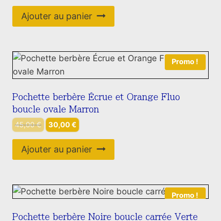
prix
prix
initial
actuel
Ajouter au panier
était :
est :
45,00 €.
25,00 €.
Promo !
Pochette berbère Écrue et Orange Fluo
boucle ovale Marron
Le
Le
45,00
€
30,00
€
prix
prix
initial
actuel
Ajouter au panier
était :
est :
45,00 €.
30,00 €.
Promo !
Pochette berbère Noire boucle carrée Verte