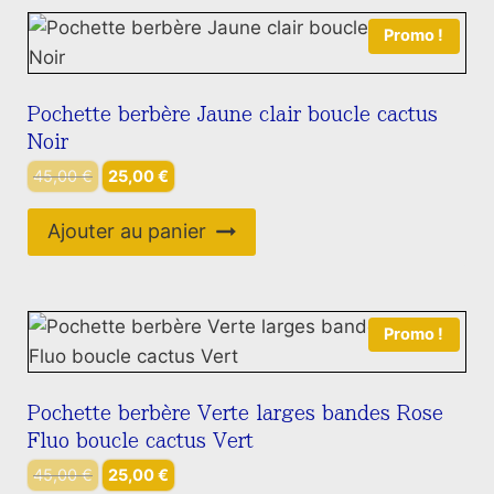
Promo !
Pochette berbère Jaune clair boucle cactus
Noir
Le
Le
45,00
€
25,00
€
prix
prix
initial
actuel
Ajouter au panier
était :
est :
45,00 €.
25,00 €.
Promo !
Pochette berbère Verte larges bandes Rose
Fluo boucle cactus Vert
Le
Le
45,00
€
25,00
€