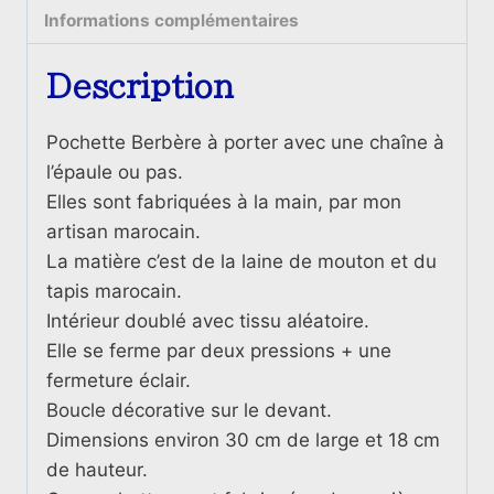
Vert
Informations complémentaires
&
larges
Description
bandes
Rose
Pochette Berbère à porter avec une chaîne à
Fluo
l’épaule ou pas.
et
Elles sont fabriquées à la main, par mon
boucle
artisan marocain.
cactus
La matière c’est de la laine de mouton et du
Vert
tapis marocain.
Intérieur doublé avec tissu aléatoire.
Elle se ferme par deux pressions + une
fermeture éclair.
Boucle décorative sur le devant.
Dimensions environ 30 cm de large et 18 cm
de hauteur.