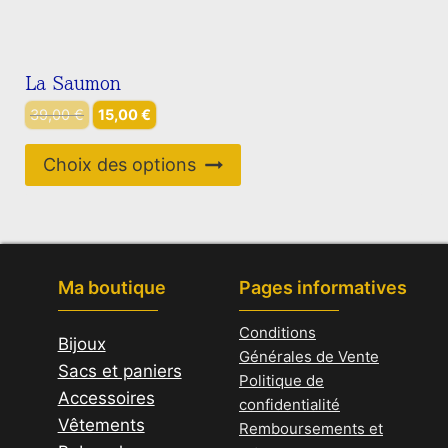
La Saumon
Le
Le
39,00
€
15,00
€
prix
prix
Ce
initial
actuel
Choix des options
produit
était :
est :
39,00 €.
15,00 €.
a
plusieurs
variations.
Ma boutique
Pages informatives
Les
options
Conditions
Bijoux
peuvent
Générales de Vente
Sacs et paniers
être
Politique de
Accessoires
choisies
confidentialité
Vêtements
sur
Remboursements et