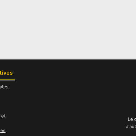
tives
ales
 et
Le 
d'au
ies