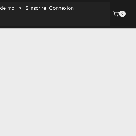
 de moi
S’inscrire
Connexion
0