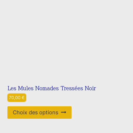
Les Mules Nomades Tressées Noir
70,00
€
Ce
Choix des options
produit
a