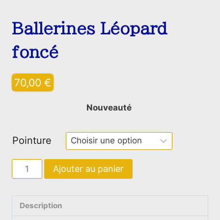
Ballerines Léopard
foncé
70,00
€
Nouveauté
Pointure
quantité
Ajouter au panier
de
Ballerines
Léopard
Description
foncé