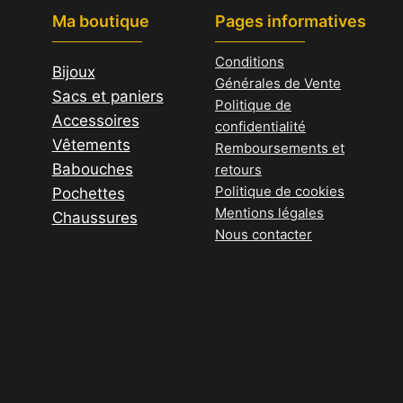
Ma boutique
Pages informatives
Les
options
Conditions
Bijoux
peuvent
Générales de Vente
Sacs et paniers
être
Politique de
Accessoires
choisies
confidentialité
Vêtements
sur
Remboursements et
Babouches
la
retours
Politique de cookies
Pochettes
page
Mentions légales
Chaussures
du
Nous contacter
produit