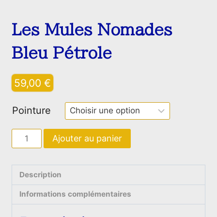
Les Mules Nomades
Bleu Pétrole
59,00
€
Pointure
quantité
Ajouter au panier
de
Les
Mules Nomades
Description
Bleu
Informations complémentaires
Pétrole