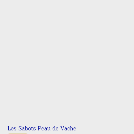
variations.
Les
options
peuvent
être
choisies
sur
la
page
du
produit
Les Sabots Peau de Vache