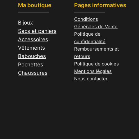
Ma boutique
Pages informatives
Les
options
Conditions
Bijoux
peuvent
Générales de Vente
Sacs et paniers
être
Politique de
Accessoires
choisies
confidentialité
Vêtements
sur
Remboursements et
Babouches
la
retours
Politique de cookies
Pochettes
page
Mentions légales
Chaussures
du
Nous contacter
produit