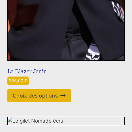
Le Blazer Jenin
225,00
€
Ce
Choix des options
produit
a
plusieurs
variations.