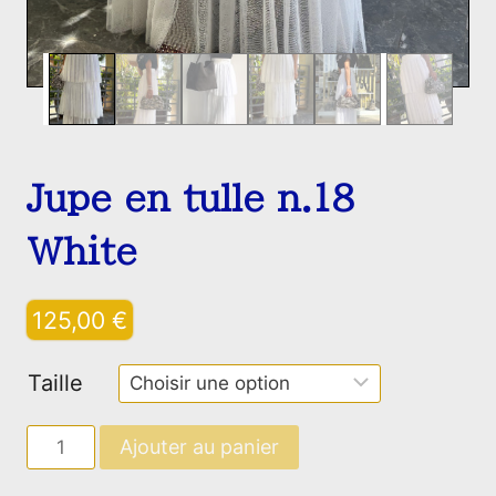
Jupe en tulle n.18
White
125,00
€
Taille
quantité
Ajouter au panier
de