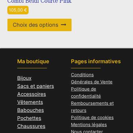
Combi Beldi Courte Pink
produit
options
105,00
€
peuvent
être
Ce
Choix des options
choisies
produit
sur
a
la
plusieurs
page
variations.
Ma boutique
Pages informatives
du
Les
produit
options
Conditions
Bijoux
peuvent
Générales de Vente
Sacs et paniers
être
Politique de
Accessoires
choisies
confidentialité
Vêtements
sur
Remboursements et
Babouches
la
retours
Politique de cookies
Pochettes
page
Mentions légales
Chaussures
du
Nous contacter