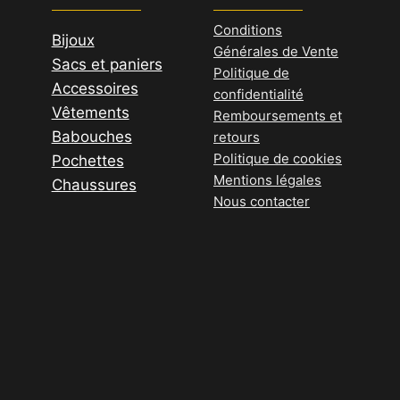
options
Conditions
Bijoux
peuvent
Générales de Vente
Sacs et paniers
être
Politique de
Accessoires
choisies
confidentialité
Vêtements
sur
Remboursements et
Babouches
la
retours
Politique de cookies
Pochettes
page
Mentions légales
Chaussures
du
Nous contacter
produit