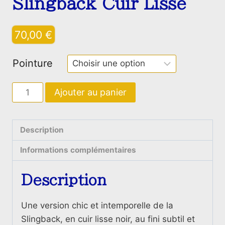
Slingback Cuir Lisse
70,00
€
Pointure
quantité
Ajouter au panier
de
Slingback
Cuir
Description
Lisse
Informations complémentaires
Description
Une version chic et intemporelle de la
Slingback, en cuir lisse noir, au fini subtil et